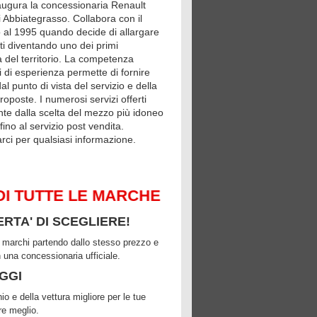
ugura la concessionaria Renault
i Abbiategrasso. Collabora con il
 al 1995 quando decide di allargare
enti diventando uno dei primi
 del territorio. La competenza
 di esperienza permette di fornire
l punto di vista del servizio e della
proposte. I numerosi servizi offerti
te dalla scelta del mezzo più idoneo
fino al servizio post vendita.
arci per qualsiasi informazione.
UTTE LE MARCHE
ERTA' DI SCEGLIERE!
rsi marchi partendo dallo stesso prezzo e
n una concessionaria ufficiale.
AGGI
o e della vettura migliore per le tue
re meglio.