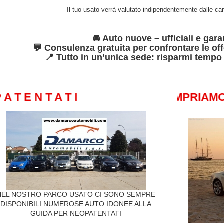
Il tuo usato verrà valutato indipendentemente dalle ca
🚘 Auto nuove – ufficiali e gara
💬 Consulenza gratuita per confrontare le off
📍 Tutto in un’unica sede: risparmi tempo
 E N T A T I
!!! COMPRIAMO IL
NEL NOSTRO PARCO USATO CI SONO SEMPRE
DISPONIBILI NUMEROSE AUTO IDONEE ALLA
GUIDA PER NEOPATENTATI