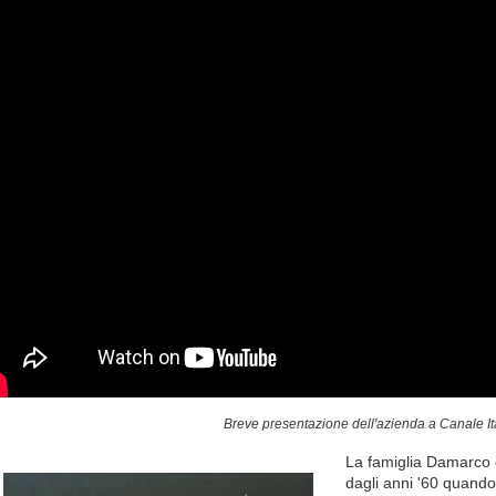
Breve presentazione dell'azienda a Canale It
La famiglia Damarco o
dagli anni '60 quando