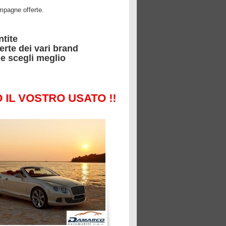
mpagne offerte.
ntite
erte dei vari brand
 e scegli meglio
 VOSTRO USATO !!!