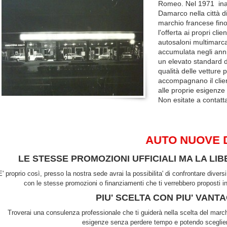
Romeo. Nel 1971 ina
Damarco nella città d
marchio francese fino
l'offerta ai propri cli
autosaloni multimarca
accumulata negli anni
un elevato standard da
qualità delle vetture 
accompagnano il clien
alle proprie esigenze 
Non esitate a contatt
AUTO NUOVE DI T
LE STESSE PROMOZIONI UFFICIALI MA LA LIB
E' proprio così, presso la nostra sede avrai la possibilita' di confrontare dive
con le stesse promozioni o finanziamenti che ti verrebbero proposti i
PIU' SCELTA CON PIU' VANT
Troverai una consulenza professionale che ti guiderà nella scelta del marchi
esigenze senza perdere tempo e potendo sceglie